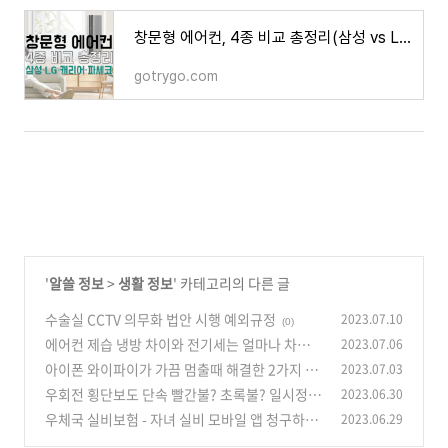
창문형 에어컨, 4종 비교 총정리(삼성 vs LG vs 캐리어 vs 파세코)
gotrygo.com
'
알쓸 정보
>
생활 정보
' 카테고리의 다른 글
수술실 CCTV 의무화 법안 시행 예외규정
2023.07.10
(0)
에어컨 제습 냉방 차이와 전기세는 얼마나 차이날
2023.07.06
까?
아이폰 와이파이가 가끔 멈출때 해결한 2가지 방
2023.07.03
(0)
법 (feat. iPhone 13 pro)
우회전 횡단보도 단속 빨간불? 초록불? 일시정
2023.06.30
(0)
지!
우체국 실비보험 - 자녀 실비 모바일 앱 청구하기
2023.06.29
(0)
(2)