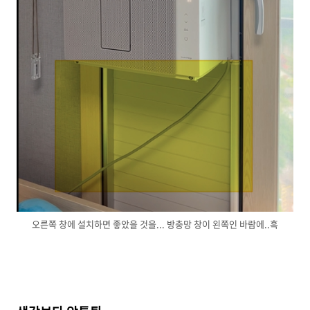
오른쪽 창에 설치하면 좋았을 것을... 방충망 창이 왼쪽인 바람에..흑