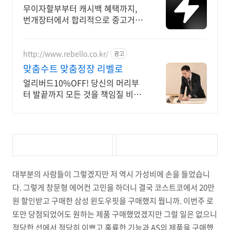
랜드 중고거래
무이자할부부터 캐시백 혜택까지,
번개장터에서 합리적으로 중고거래
하세요 전국 각지에서 올라오는 전
국구 최다 상품 매일 10만 개 이상의
신규 상품 업로드
http://www.rebello.co.kr/
광고
맞춤수트 맞춤정장 리벨로
얼리버드10%OFF! 당신의 머리부
터 발끝까지 모든 것을 책임질 비스
포크 테일러샵
대부분의 사람들이 그렇겠지만 저 역시 가성비에 손을 들었습니
다. 그렇게 창문형 에어컨 고민을 하더니 결국 코스트코에서 20만
원 할인받고 구매한 삼성 윈도우핏을 구매했지 뭡니까. 이번주 로
또만 당첨되었어도 원하는 제품 구매했었겠지만 그럴 일은 없으니
적당한 선에서 적당히 이쁘고 훌륭한 기능과 AS의 제품을 구매했