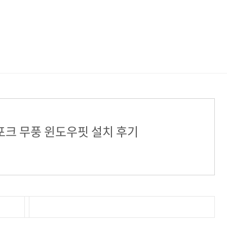
포크 무풍 윈도우핏 설치 후기