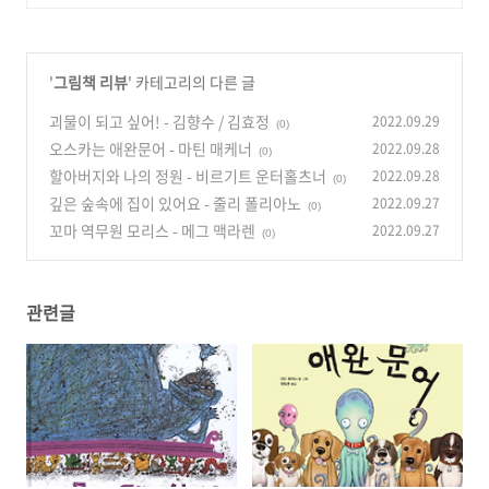
'
그림책 리뷰
' 카테고리의 다른 글
괴물이 되고 싶어! - 김향수 / 김효정
2022.09.29
(0)
오스카는 애완문어 - 마틴 매케너
2022.09.28
(0)
할아버지와 나의 정원 - 비르기트 운터홀츠너
2022.09.28
(0)
깊은 숲속에 집이 있어요 - 줄리 폴리아노
2022.09.27
(0)
꼬마 역무원 모리스 - 메그 맥라렌
2022.09.27
(0)
관련글