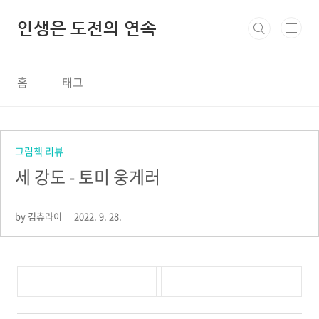
본문 바로가기
인생은 도전의 연속
홈
태그
그림책 리뷰
세 강도 - 토미 웅게러
by 김츄라이
2022. 9. 28.