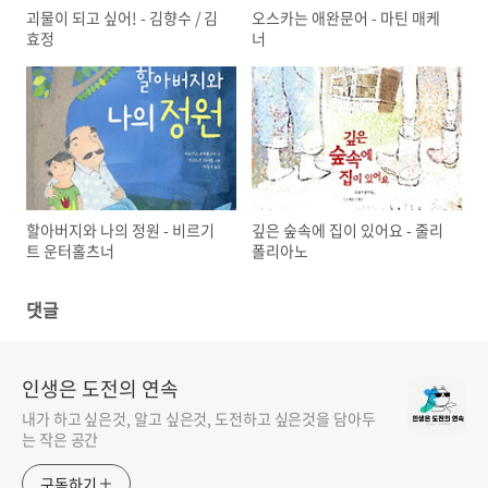
괴물이 되고 싶어! - 김향수 / 김
오스카는 애완문어 - 마틴 매케
효정
너
할아버지와 나의 정원 - 비르기
깊은 숲속에 집이 있어요 - 줄리
트 운터홀츠너
폴리아노
댓글
인생은 도전의 연속
내가 하고 싶은것, 알고 싶은것, 도전하고 싶은것을 담아두
는 작은 공간
구독하기